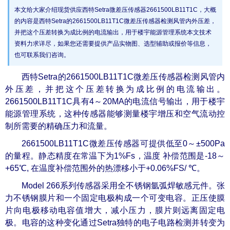
本文给大家介绍现货供应西特Setra微差压传感器2661500LB11T1C，大概
的内容是西特Setra的2661500LB11T1C微差压传感器检测风管内外压差，
并把这个压差转换为成比例的电流输出，用于楼宇能源管理系统本文技术
资料力求详尽，如果您还需要提供产品实物图、选型辅助或报价等信息，
也可联系我们咨询。
西特Setra的2661500LB11T1C微差压传感器检测风管内
外压差，并把这个压差转换为成比例的电流输出。
2661500LB11T1C具有4～20MA的电流信号输出，用于楼宇
能源管理系统，这种传感器能够测量楼宇增压和空气流动控
制所需要的精确压力和流量。
2661500LB11T1C微差压传感器可提供低至0～±500Pa
的量程。静态精度在常温下为1%Fs，温度 补偿范围是-18～
+65℃, 在温度补偿范围外的热漂移小于+0.06%FS/ ℃。
Model 266系列传感器采用全不锈钢氩弧焊敏感元件。张
力不锈钢膜片和一个固定电极构成一个可变电容。正压使膜
片向电极移动电容值增大，减小压力，膜片则远离固定电
极。电容的这种变化通过Setra独特的电子电路检测并转变为